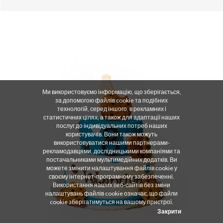
Ми використовуємо інформацію, що зберігається,
за допомогою файлів cookie та подібних
технологій, серед іншого, в рекламних і
статистичних цілях, а також для адаптації наших
послуг до індивідуальних потреб наших
користувачів. Вони також можуть
використовуватися нашими партнерами-
рекламодавцями, дослідницькими компаніями та
постачальниками мультимедійних додатків. Ви
можете змінити налаштування файлів cookie у
своєму інтернет-програмному забезпеченні.
Використання наших веб-сайтів без зміни
налаштувань файлів cookie означає, що файли
cookie зберігатимуться на вашому пристрої.
Закрити