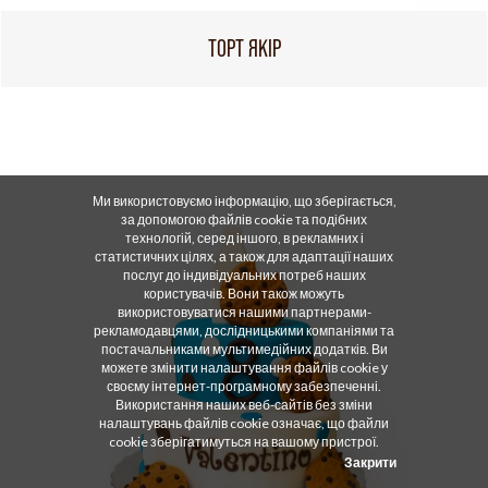
ТОРТ ЯКІР
Ми використовуємо інформацію, що зберігається,
за допомогою файлів cookie та подібних
технологій, серед іншого, в рекламних і
статистичних цілях, а також для адаптації наших
послуг до індивідуальних потреб наших
користувачів. Вони також можуть
використовуватися нашими партнерами-
рекламодавцями, дослідницькими компаніями та
постачальниками мультимедійних додатків. Ви
можете змінити налаштування файлів cookie у
своєму інтернет-програмному забезпеченні.
Використання наших веб-сайтів без зміни
налаштувань файлів cookie означає, що файли
cookie зберігатимуться на вашому пристрої.
Закрити