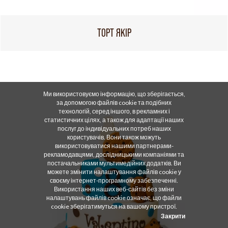
ТОРТ ЯКІР
Ми використовуємо інформацію, що зберігається,
за допомогою файлів cookie та подібних
технологій, серед іншого, в рекламних і
статистичних цілях, а також для адаптації наших
послуг до індивідуальних потреб наших
користувачів. Вони також можуть
використовуватися нашими партнерами-
рекламодавцями, дослідницькими компаніями та
постачальниками мультимедійних додатків. Ви
можете змінити налаштування файлів cookie у
своєму інтернет-програмному забезпеченні.
Використання наших веб-сайтів без зміни
налаштувань файлів cookie означає, що файли
cookie зберігатимуться на вашому пристрої.
Закрити