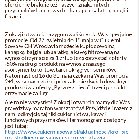
ofercie nie brakuje też naszych znakomitych
przysmaków lunchowych – kanapek, sałatek, bajgli i
focacci.
Z okazji otwarcia przygotowaliśmy dla Was specjalne
promocje. Od 27 kwietnia do 15 maja w Cukierni
Sowa w CH Wroclavia możecie kupić dowolną
kanapkę, bajgla lub sałatkę, a kawę filtrowaną na
wynos otrzymacie za 1 zł lub też skorzystać z oferty
-50% na drugi produkt na wynos z naszego
asortymentu tortów, tart i okrągłych serników.
Natomiast od 16 do 31 maja czeka na Was promocja
2+1, w ramach której przy zakupie dwóch dowolnych
produktów z oferty „Pyszne z pieca”, trzeci produkt
otrzymacie za 1 gr.
Ale to nie wszystko! Z okazji otwarcia mamy dla Was
prawdziwy maraton warsztatów! Przyjdźcie i razem z
nami odkryjcie tajniki cukiernictwa, kawy i
lunchowych przysmaków. Harmonogram dostępny
jest tutaj:
https://www.cukierniasowa.pl/aktualnosci/kroi-sie-
cos-slodkiego-w-samym-sercu-wroclawia