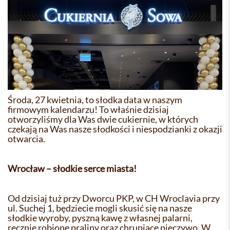
Środa, 27 kwietnia, to słodka data w naszym
firmowym kalendarzu! To właśnie dzisiaj
otworzyliśmy dla Was dwie cukiernie, w których
czekają na Was nasze słodkości i niespodzianki z okazji
otwarcia.
Wrocław – słodkie serce miasta!
Od dzisiaj tuż przy Dworcu PKP, w CH Wroclavia przy
ul. Suchej 1, będziecie mogli skusić się na nasze
słodkie wyroby, pyszną kawę z własnej palarni,
ręcznie robione praliny oraz chrupiące pieczywo. W