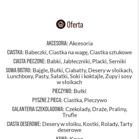
Oferta
AKCESORIA
:
Akcesoria
CIASTKA
:
Babeczki
,
Ciastka na wagę
,
Ciastka sztukowe
CIASTA PIECZONE
:
Babki
,
Jabłeczniki
,
Placki
,
Serniki
SOWA BISTRO
:
Bajgle
,
Bułki
,
Ciabatty
,
Desery w słoikach
,
Lunchboxy
,
Pasty
,
Sałatki
,
Soki i koktajle
,
Zupy i sosy
w słoikach
PIECZYWO
:
Bułki
PYSZNE Z PIECA
:
Ciastka
,
Pieczywo
GALANTERIA CZEKOLADOWA
:
Czekolady
,
Draże
,
Praliny
,
Trufle
CIASTA DESEROWE
:
Desery w słoiku
,
Kostki
,
Rolady
,
Tarty
deserowe
KAWA
:
Kawa