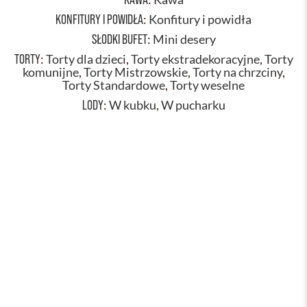
KONFITURY I POWIDŁA
:
Konfitury i powidła
SŁODKI BUFET
:
Mini desery
TORTY
:
Torty dla dzieci
,
Torty ekstradekoracyjne
,
Torty
komunijne
,
Torty Mistrzowskie
,
Torty na chrzciny
,
Torty Standardowe
,
Torty weselne
LODY
:
W kubku
,
W pucharku