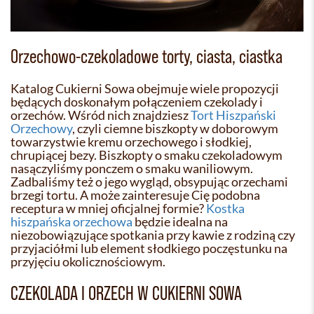
Orzechowo-czekoladowe torty, ciasta, ciastka
Katalog Cukierni Sowa obejmuje wiele propozycji
będących doskonałym połączeniem czekolady i
orzechów. Wśród nich znajdziesz
Tort Hiszpański
Orzechowy
, czyli ciemne biszkopty w doborowym
towarzystwie kremu orzechowego i słodkiej,
chrupiącej bezy. Biszkopty o smaku czekoladowym
nasączyliśmy ponczem o smaku waniliowym.
Zadbaliśmy też o jego wygląd, obsypując orzechami
brzegi tortu. A może zainteresuje Cię podobna
receptura w mniej oficjalnej formie?
Kostka
hiszpańska orzechowa
będzie idealna na
niezobowiązujące spotkania przy kawie z rodziną czy
przyjaciółmi lub element słodkiego poczęstunku na
przyjęciu okolicznościowym.
CZEKOLADA I ORZECH W CUKIERNI SOWA