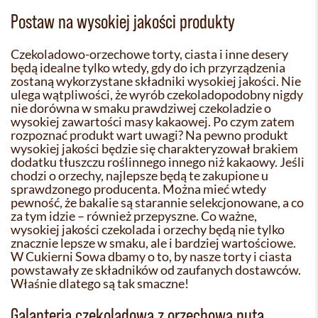
Postaw na wysokiej jakości produkty
Czekoladowo-orzechowe torty, ciasta i inne desery
będą idealne tylko wtedy, gdy do ich przyrządzenia
zostaną wykorzystane składniki wysokiej jakości. Nie
ulega wątpliwości, że wyrób czekoladopodobny nigdy
nie dorówna w smaku prawdziwej czekoladzie o
wysokiej zawartości masy kakaowej. Po czym zatem
rozpoznać produkt wart uwagi? Na pewno produkt
wysokiej jakości będzie się charakteryzował brakiem
dodatku tłuszczu roślinnego innego niż kakaowy. Jeśli
chodzi o orzechy, najlepsze będą te zakupione u
sprawdzonego producenta. Można mieć wtedy
pewność, że bakalie są starannie selekcjonowane, a co
za tym idzie – również przepyszne. Co ważne,
wysokiej jakości czekolada i orzechy będą nie tylko
znacznie lepsze w smaku, ale i bardziej wartościowe.
W Cukierni Sowa dbamy o to, by nasze torty i ciasta
powstawały ze składników od zaufanych dostawców.
Właśnie dlatego są tak smaczne!
Galanteria czekoladowa z orzechową nutą