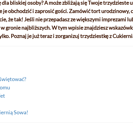
la bliskiej osoby? A może zbliżają się Twoje trzydzieste
ie je obchodzić i zaprosić gości. Zamówić tort urodzinowy,
cie, że tak! Jeśli nie przepadasz ze większymi imprezami lu
ń w gronie najbliższych. W tym wpisie znajdziesz wskazówk
ko. Poznaj je już teraz i zorganizuj trzydziestkę z Cukiern
 świętować?
 domu
fet
kiernią Sowa!