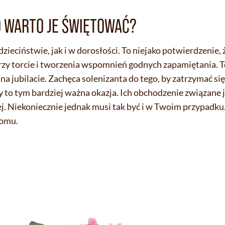
O WARTO JE ŚWIĘTOWAĆ?
eciństwie, jak i w dorosłości. To niejako potwierdzenie, ż
rzy torcie i tworzenia wspomnień godnych zapamiętania. T
a jubilacie. Zachęca solenizanta do tego, by zatrzymać się 
y to tym bardziej ważna okazja. Ich obchodzenie związane j
ej. Niekoniecznie jednak musi tak być i w Twoim przypadk
domu.