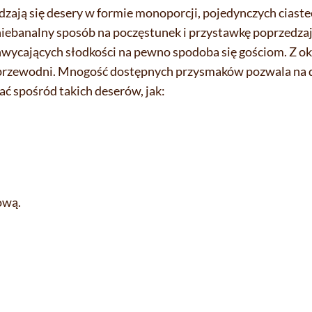
zają się desery w formie monoporcji, pojedynczych ciastec
niebanalny sposób na poczęstunek i przystawkę poprzedzaj
wycających słodkości na pewno spodoba się gościom. Z oka
 przewodni. Mnogość dostępnych przysmaków pozwala na 
ć spośród takich deserów, jak:
ową.