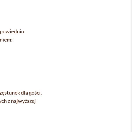
dpowiednio
dniem:
ęstunek dla gości.
ych z najwyższej