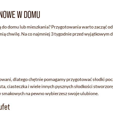
INOWE W DOMU
wą do domu lub mieszkania? Przygotowania warto zacząć o
tnią chwilę. Na co najmniej 3 tygodnie przed wyjątkowym 
owani, dlatego chętnie pomagamy przygotować słodki pocz
ta, ciasteczka i wiele innych pysznych słodkości stworzon
ów smakowych na pewno wybierzesz swoje ulubione.
ufet