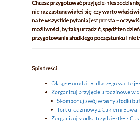
Chcesz przygotować przyjęcie-niespodziankę d
nie raz zastanawiałeś się, czy warto właściw
na te wszystkie pytania jest prosta – oczywiś
możliwości, by taką urządzić, spędź ten dzie
przygotowania słodkiego poczęstunku i nie tyl
Spis treści
Okrągłe urodziny: dlaczego warto je
Zorganizuj przyjęcie urodzinowe w
Skomponuj swój własny słodki bu
Tort urodzinowy z Cukierni Sowa
Zorganizuj słodką trzydziestkę z Cu