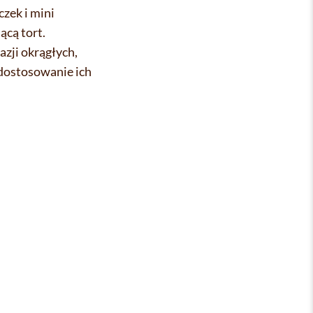
zek i mini
ącą tort.
zji okrągłych,
dostosowanie ich