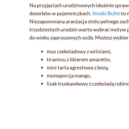
Na przyjęciach urodzinowych idealnie sprawd
deserków w pojemniczkach.
Słodki Bufet
to 
Niezapomniana aranżacja stołu pełnego zach
trzydziestych urodzin warto wybrać motyw
do wieku zaproszonych osób. Możesz wybiera
mus czekoladowy z wiśniami,
tiramisu z likierem amaretto,
mini tarta agrestowa z bezą,
monoporcja mango,
lizak truskawkowy z czekoladą rubin