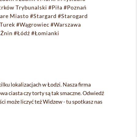
trków Trybunalski
#Piła
#Poznań
are Miasto
#Stargard
#Starogard
Turek
#Wągrowiec
#Warszawa
#Żnin
#Łódź
#Łomianki
lku lokalizacjach w Łodzi. Nasza firma
owa ciasta czy torty są tak smaczne. Odwiedź
ości może liczyć też Widzew - tu spotkasz nas