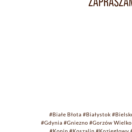
ZAPRASZAM
#Białe Błota
#Białystok
#Bielsk
#Gdynia
#Gniezno
#Gorzów Wielko
#Konin
#Koszalin
#Koziegłowy