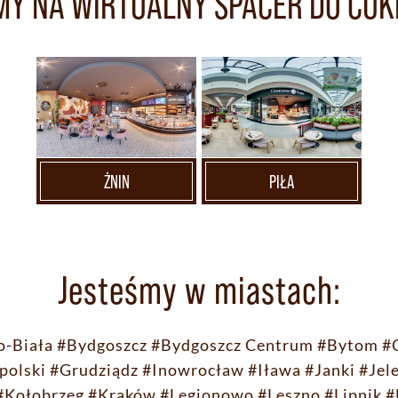
Y NA WIRTUALNY SPACER DO CUK
ŻNIN
PIŁA
Jesteśmy w miastach:
o-Biała
#Bydgoszcz
#Bydgoszcz Centrum
#Bytom
#
polski
#Grudziądz
#Inowrocław
#Iława
#Janki
#Jel
#Kołobrzeg
#Kraków
#Legionowo
#Leszno
#Lipnik
#