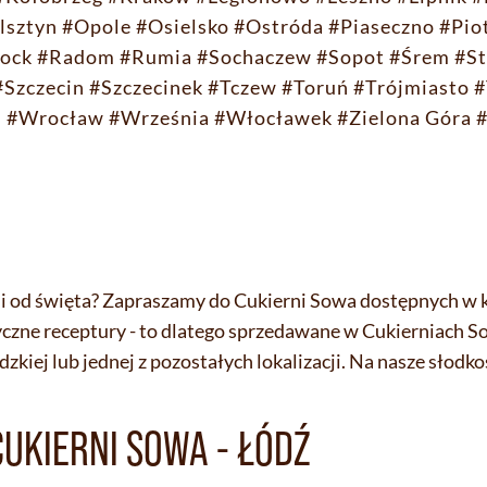
lsztyn
#Opole
#Osielsko
#Ostróda
#Piaseczno
#Pio
ock
#Radom
#Rumia
#Sochaczew
#Sopot
#Śrem
#St
#Szczecin
#Szczecinek
#Tczew
#Toruń
#Trójmiasto
#
n
#Wrocław
#Września
#Włocławek
#Zielona Góra
 od święta? Zapraszamy do Cukierni Sowa dostępnych w ki
asyczne receptury - to dlatego sprzedawane w Cukierniach S
ódzkiej lub jednej z pozostałych lokalizacji. Na nasze słodk
CUKIERNI SOWA - ŁÓDŹ