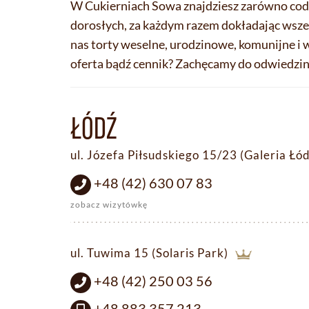
W Cukierniach Sowa znajdziesz zarówno codzien
dorosłych, za każdym razem dokładając wsz
nas torty weselne, urodzinowe, komunijne i w
oferta bądź cennik? Zachęcamy do odwiedzin
ŁÓDŹ
ul. Józefa Piłsudskiego 15/23 (Galeria Łó
+48 (42) 630 07 83
zobacz wizytówkę
ul. Tuwima 15 (Solaris Park)
+48 (42) 250 03 56
+48 883 357 213