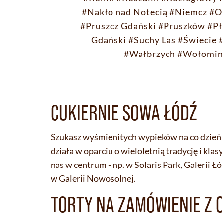
#Nakło nad Notecią
#Niemcz
#O
#Pruszcz Gdański
#Pruszków
#Pł
Gdański
#Suchy Las
#Świecie
#Wałbrzych
#Wołomi
CUKIERNIE SOWA ŁÓDŹ
Szukasz wyśmienitych wypieków na co dzień i
działa w oparciu o wieloletnią tradycję i kl
nas w centrum - np. w Solaris Park, Galerii Ł
w Galerii Nowosolnej.
TORTY NA ZAMÓWIENIE Z 