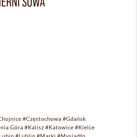
IERNI SOWA
Chojnice
#Częstochowa
#Gdańsk
enia Góra
#Kalisz
#Katowice
#Kielce
Lubin
#Lublin
#Marki
#Mysiadło