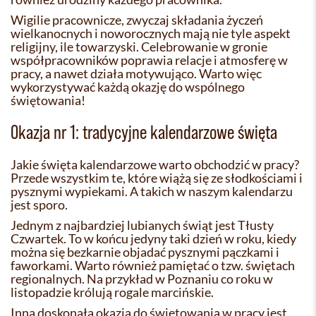
Wigilie pracownicze, zwyczaj składania życzeń
wielkanocnych i noworocznych mają nie tyle aspekt
religijny, ile towarzyski. Celebrowanie w gronie
współpracowników poprawia relacje i atmosferę w
pracy, a nawet działa motywująco. Warto więc
wykorzystywać każdą okazję do wspólnego
świętowania!
Okazja nr 1: tradycyjne kalendarzowe święta
Jakie święta kalendarzowe warto obchodzić w pracy?
Przede wszystkim te, które wiążą się ze słodkościami i
pysznymi wypiekami. A takich w naszym kalendarzu
jest sporo.
Jednym z najbardziej lubianych świąt jest Tłusty
Czwartek. To w końcu jedyny taki dzień w roku, kiedy
można się bezkarnie objadać pysznymi pączkami i
faworkami. Warto również pamiętać o tzw. świętach
regionalnych. Na przykład w Poznaniu co roku w
listopadzie królują rogale marcińskie.
Inną doskonałą okazją do świętowania w pracy jest