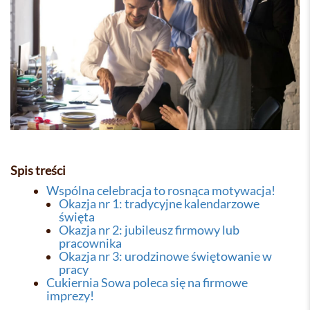
Spis treści
Wspólna celebracja to rosnąca motywacja!
Okazja nr 1: tradycyjne kalendarzowe
święta
Okazja nr 2: jubileusz firmowy lub
pracownika
Okazja nr 3: urodzinowe świętowanie w
pracy
Cukiernia Sowa poleca się na firmowe
imprezy!