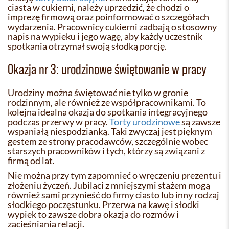
ciasta w cukierni, należy uprzedzić, że chodzi o
imprezę firmową oraz poinformować o szczegółach
wydarzenia. Pracownicy cukierni zadbają o stosowny
napis na wypieku i jego wagę, aby każdy uczestnik
spotkania otrzymał swoją słodką porcję.
Okazja nr 3: urodzinowe świętowanie w pracy
Urodziny można świętować nie tylko w gronie
rodzinnym, ale również ze współpracownikami. To
kolejna idealna okazja do spotkania integracyjnego
podczas przerwy w pracy.
Torty urodzinowe
są zawsze
wspaniałą niespodzianką. Taki zwyczaj jest pięknym
gestem ze strony pracodawców, szczególnie wobec
starszych pracowników i tych, którzy są związani z
firmą od lat.
Nie można przy tym zapomnieć o wręczeniu prezentu i
złożeniu życzeń. Jubilaci z mniejszymi stażem mogą
również sami przynieść do firmy ciasto lub inny rodzaj
słodkiego poczęstunku. Przerwa na kawę i słodki
wypiek to zawsze dobra okazja do rozmów i
zacieśniania relacji.