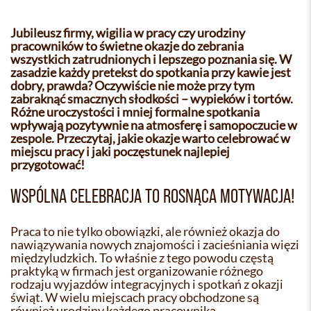
Jubileusz firmy, wigilia w pracy czy urodziny
pracowników to świetne okazje do zebrania
wszystkich zatrudnionych i lepszego poznania się. W
zasadzie każdy pretekst do spotkania przy kawie jest
dobry, prawda? Oczywiście nie może przy tym
zabraknąć smacznych słodkości – wypieków i tortów.
Różne uroczystości i mniej formalne spotkania
wpływają pozytywnie na atmosferę i samopoczucie w
zespole. Przeczytaj, jakie okazje warto celebrować w
miejscu pracy i jaki poczęstunek najlepiej
przygotować!
WSPÓLNA CELEBRACJA TO ROSNĄCA MOTYWACJA!
Praca to nie tylko obowiązki, ale również okazja do
nawiązywania nowych znajomości i zacieśniania więzi
międzyludzkich. To właśnie z tego powodu częstą
praktyką w firmach jest organizowanie różnego
rodzaju wyjazdów integracyjnych i spotkań z okazji
świąt. W wielu miejscach pracy obchodzone są
również urodziny każdego pracownika.