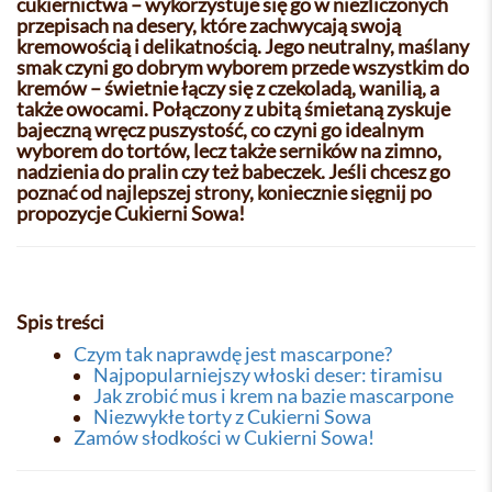
cukiernictwa – wykorzystuje się go w niezliczonych
przepisach na desery, które zachwycają swoją
kremowością i delikatnością. Jego neutralny, maślany
smak czyni go dobrym wyborem przede wszystkim do
kremów – świetnie łączy się z czekoladą, wanilią, a
także owocami. Połączony z ubitą śmietaną zyskuje
bajeczną wręcz puszystość, co czyni go idealnym
wyborem do tortów, lecz także serników na zimno,
nadzienia do pralin czy też babeczek. Jeśli chcesz go
poznać od najlepszej strony, koniecznie sięgnij po
propozycje Cukierni Sowa!
Spis treści
Czym tak naprawdę jest mascarpone?
Najpopularniejszy włoski deser: tiramisu
Jak zrobić mus i krem na bazie mascarpone
Niezwykłe torty z Cukierni Sowa
Zamów słodkości w Cukierni Sowa!