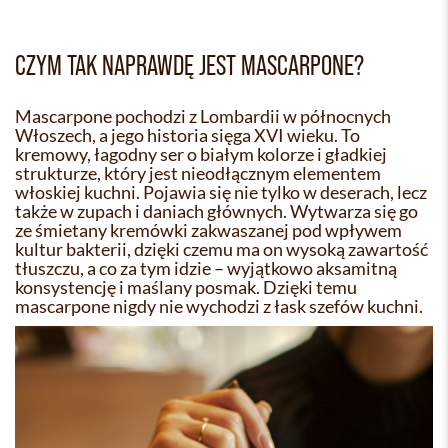
CZYM TAK NAPRAWDĘ JEST MASCARPONE?
Mascarpone pochodzi z Lombardii w północnych
Włoszech, a jego historia sięga XVI wieku. To
kremowy, łagodny ser o białym kolorze i gładkiej
strukturze, który jest nieodłącznym elementem
włoskiej kuchni. Pojawia się nie tylko w deserach, lecz
także w zupach i daniach głównych. Wytwarza się go
ze śmietany kremówki zakwaszanej pod wpływem
kultur bakterii, dzięki czemu ma on wysoką zawartość
tłuszczu, a co za tym idzie – wyjątkowo aksamitną
konsystencję i maślany posmak. Dzięki temu
mascarpone nigdy nie wychodzi z łask szefów kuchni.