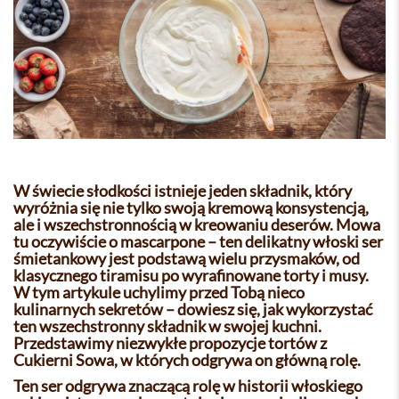
W świecie słodkości istnieje jeden składnik, który
wyróżnia się nie tylko swoją kremową konsystencją,
ale i wszechstronnością w kreowaniu deserów. Mowa
tu oczywiście o mascarpone – ten delikatny włoski ser
śmietankowy jest podstawą wielu przysmaków, od
klasycznego tiramisu po wyrafinowane torty i musy.
W tym artykule uchylimy przed Tobą nieco
kulinarnych sekretów – dowiesz się, jak wykorzystać
ten wszechstronny składnik w swojej kuchni.
Przedstawimy niezwykłe propozycje tortów z
Cukierni Sowa, w których odgrywa on główną rolę.
Ten ser odgrywa znaczącą rolę w historii włoskiego