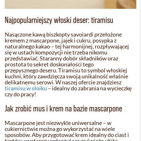
Najpopularniejszy włoski deser: tiramisu
Nasączone kawą biszkopty savoiardi przełożone
kremem z mascarpone, jajek i cukru, posypka z
naturalnego kakao – tej harmonijnej, rozpływającej
się w ustach kompozycji nie trzeba nikomu
przedstawiać. Staranny dobór składników oraz
prostota to sekret doskonałości tego
przepysznego deseru. Tiramisu to symbol włoskiej
kuchni, który zawdzięcza swoją unikalność właśnie
delikatnemu serowi. W naszej ofercie znajdziesz
tiramisu w słoiku
– idealny do zabrania na wycieczkę
czy do pracy!
Jak zrobić mus i krem na bazie mascarpone
Mascarpone jest niezwykle uniwersalne – w
cukiernictwie można go wykorzystać na wiele
sposobów. Aby przygotować krem idealny do ciast i
tortów, wystarczy połączyć ser ze świeżo ubitą