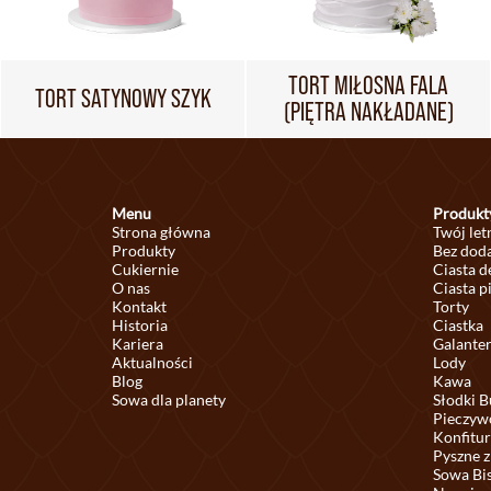
TORT MIŁOSNA FALA
TORT SATYNOWY SZYK
(PIĘTRA NAKŁADANE)
Menu
Produkt
Strona główna
Twój let
Produkty
Bez doda
Cukiernie
Ciasta 
O nas
Ciasta p
Kontakt
Torty
Historia
Ciastka
Kariera
Galante
Aktualności
Lody
Blog
Kawa
Sowa dla planety
Słodki B
Pieczyw
Konfitur
Pyszne z
Sowa Bi