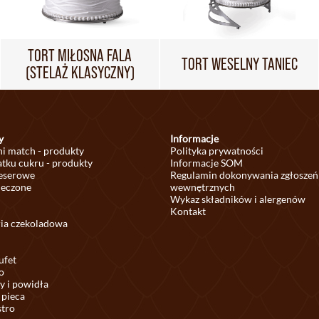
TORT MIŁOSNA FALA
TORT WESELNY TANIEC
(STELAŻ KLASYCZNY)
y
Informacje
ni match - produkty
Polityka prywatności
tku cukru - produkty
Informacje SOM
deserowe
Regulamin dokonywania zgłoszeń
ieczone
wewnętrznych
Wykaz składników i alergenów
Kontakt
ria czekoladowa
ufet
o
y i powidła
 pieca
stro