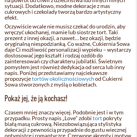
na powrót do chwil z dzieciństwa lub innych miłych
sytuacji. Dodatkowo, modne dekoracje z mas
cukrowych i czekolady tworzą bardzo artystyczny
efekt.
Oczywiście wcale nie musisz czekać do urodzin, aby
wręczyć ukochanej, mamie lub siostrze tort. Taki
prezent z innej okazji, a nawet… bez okazji, będzie
oryginalną niespodzianką. Co ważne, Cukiernia Sowa
daje Ci możliwość personalizacji wypieku – wystarczy
dostosować jego kształt i rodzaj ozdób do
zainteresowań czy charakteru jubilatki. Świetnym
pomysłem jest również dedykacja od serca lub inny
napis. Poniżej przedstawiamy najciekawsze
propozycje
tortów okolicznościowych
od Cukierni
Sowa stworzonych z myślą o kobietach.
Pokaż jej, że ją kochasz!
Czasem mniej znaczy więcej. Podobnie jest i w tym
przypadku. Prosty napis „Love” zdobi
tort
pokryty
białą masą cukrową. Niezobowiązująca stylistyka
dekoracji z pewnością przypadnie do gustu wiecznej
optymistce i romantyczce. Czerwone akcenty i motyw