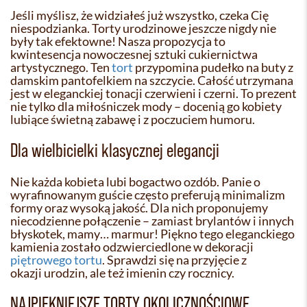
Jeśli myślisz, że widziałeś już wszystko, czeka Cię
niespodzianka. Torty urodzinowe jeszcze nigdy nie
były tak efektowne! Nasza propozycja to
kwintesencja nowoczesnej sztuki cukiernictwa
artystycznego. Ten
tort
przypomina pudełko na buty z
damskim pantofelkiem na szczycie. Całość utrzymana
jest w eleganckiej tonacji czerwieni i czerni. To prezent
nie tylko dla miłośniczek mody – docenią go kobiety
lubiące świetną zabawę i z poczuciem humoru.
Dla wielbicielki klasycznej elegancji
Nie każda kobieta lubi bogactwo ozdób. Panie o
wyrafinowanym guście często preferują minimalizm
formy oraz wysoką jakość. Dla nich proponujemy
niecodzienne połączenie – zamiast brylantów i innych
błyskotek, mamy… marmur! Piękno tego eleganckiego
kamienia zostało odzwierciedlone w dekoracji
piętrowego tortu
. Sprawdzi się na przyjęcie z
okazji urodzin, ale też imienin czy rocznicy.
NAJPIĘKNIEJSZE TORTY OKOLICZNOŚCIOWE