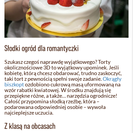
Słodki ogród dla romantyczki
Szukasz czegoś naprawdę wyjątkowego? Torty
okolicznościowe 3D to wyjątkowy upominek. Jeśli
kobietę, którą chcesz obdarować, trudno zaskoczyć,
taki tort z pewnością spełni swoje zadanie.
Okrągły
biszkopt
ozdobiono cukrową masą uformowaną na
wzór rabatki kwiatowej. W środku znajdują się
przepiękne różne, a także… narzędzia ogrodnicze!
Całość przypomina słodką rzeźbę, która –
podarowana odpowiedniej osobie – wywoła
najcieplejsze uczucia.
Z klasą na obcasach