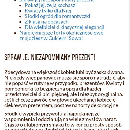
Pokaż jej, że ją kochasz!
Kwiaty tylko dla Niej
Słodki ogród dla romantyczki
Z klasą na obcasach
Dla wielbicielki klasycznej elegancji
Najpiękniejsze torty okolicznościowe
znajdziesz w Cukierni Sowa!
SPRAW JEJ NIEZAPOMNIANY PREZENT!
Zdecydowana większość kobiet lubi być zaskakiwana.
Niekiedy więc panowie muszą się sporo natrudzić, aby
nie popaść w rutynę w przypadku prezentów. Kwiaty i
bombonierki to bezpieczna opcja dla każdej
przedstawicielki płci pięknej, ale i niezbyt oryginalna.
Jeśli chcesz zawrócić w głowie ukochanej kobiecie
ciekawym prezentem, postaw na torty dekoracyjne!
Słodkie wypieki przywołują najpiękniejsze
wspomnienia i oddziałują na wiele zmysłów naraz.
Ciasto o ulubionym smaku to w końcu prosty sposób