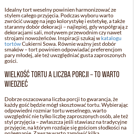
Idealny tort weselny powinien harmonizować ze
stylem całego przyjęcia. Podczas wyboru warto
zwrócić uwagę na jego kolorystykę i estetykę, a także
staranny dobór dekoracji – najlepiej, gdy współgrają z
dekoracjami sali, motywem przewodnim czy nawet
strojami nowożeńców. Inspiracji szukaj w
katalogu
tortów
Cukierni Sowa. Równie ważny jest dobór
smaków – tort powinien odpowiadać preferencjom
pary młodej, ale też uwzględniać gusta zaproszonych
gości.
WIELKOŚĆ TORTU A LICZBA PORCJI – TO WARTO
WIEDZIEĆ
Dobrze oszacowana liczba porcji to gwarancja, że
każdy gość będzie mógł skosztować tortu. Wybierając
odpowiedni rozmiar tortu weselnego, warto
uwzględnić nie tylko liczbę zaproszonych osób, ale też
styl przyjęcia – zwłaszcza jeśli stawiasz na tradycyjne
przyjęcie, na którym rozdaje się gościom słodkości na
pożegnanie. Zawsze warto zamówić kilka