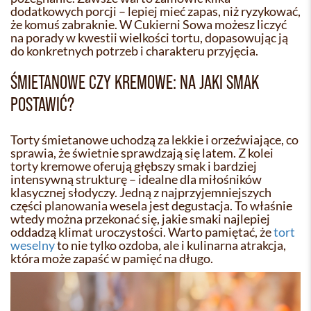
dodatkowych porcji – lepiej mieć zapas, niż ryzykować,
że komuś zabraknie. W Cukierni Sowa możesz liczyć
na porady w kwestii wielkości tortu, dopasowując ją
do konkretnych potrzeb i charakteru przyjęcia.
ŚMIETANOWE CZY KREMOWE: NA JAKI SMAK
POSTAWIĆ?
Torty śmietanowe uchodzą za lekkie i orzeźwiające, co
sprawia, że świetnie sprawdzają się latem. Z kolei
torty kremowe oferują głębszy smak i bardziej
intensywną strukturę – idealne dla miłośników
klasycznej słodyczy. Jedną z najprzyjemniejszych
części planowania wesela jest degustacja. To właśnie
wtedy można przekonać się, jakie smaki najlepiej
oddadzą klimat uroczystości. Warto pamiętać, że
tort
weselny
to nie tylko ozdoba, ale i kulinarna atrakcja,
która może zapaść w pamięć na długo.