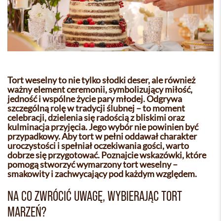
Tort weselny to nie tylko słodki deser, ale również
ważny element ceremonii, symbolizujący miłość,
jedność i wspólne życie pary młodej. Odgrywa
szczególną rolę w tradycji ślubnej – to moment
celebracji, dzielenia się radością z bliskimi oraz
kulminacja przyjęcia. Jego wybór nie powinien być
przypadkowy. Aby tort w pełni oddawał charakter
uroczystości i spełniał oczekiwania gości, warto
dobrze się przygotować. Poznajcie wskazówki, które
pomogą stworzyć wymarzony tort weselny –
smakowity i zachwycający pod każdym względem.
NA CO ZWRÓCIĆ UWAGĘ, WYBIERAJĄC TORT
MARZEŃ?