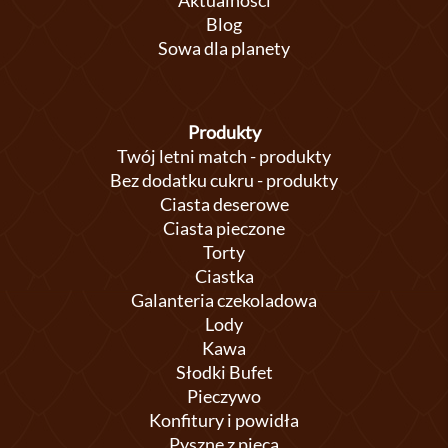
Aktualności
Blog
Sowa dla planety
Produkty
Twój letni match - produkty
Bez dodatku cukru - produkty
Ciasta deserowe
Ciasta pieczone
Torty
Ciastka
Galanteria czekoladowa
Lody
Kawa
Słodki Bufet
Pieczywo
Konfitury i powidła
Pyszne z pieca