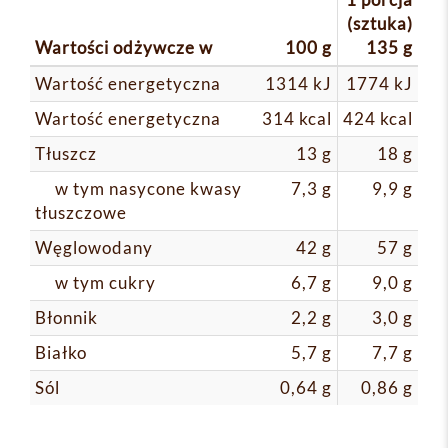
(sztuka)
Wartości odżywcze w
100 g
135 g
Wartość energetyczna
1314 kJ
1774 kJ
Wartość energetyczna
314 kcal
424 kcal
Tłuszcz
13 g
18 g
w tym nasycone kwasy
7,3 g
9,9 g
tłuszczowe
Węglowodany
42 g
57 g
w tym cukry
6,7 g
9,0 g
Błonnik
2,2 g
3,0 g
Białko
5,7 g
7,7 g
Sól
0,64 g
0,86 g