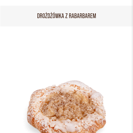
DROŻDŻÓWKA Z RABARBAREM