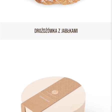
DROŻDŻÓWKA Z JABŁKAMI