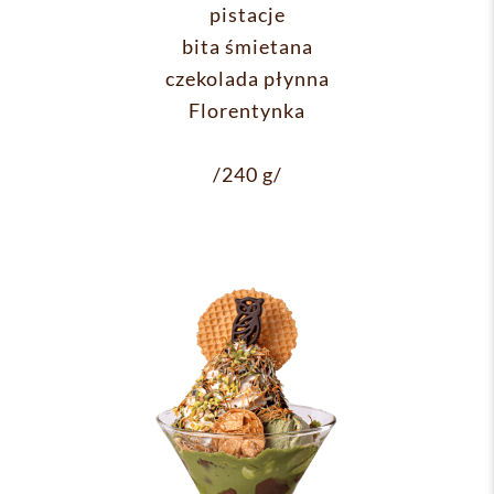
pistacje
bita śmietana
czekolada płynna
Florentynka
/240 g/