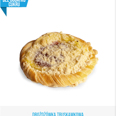
DROŻDŻÓWKA TRUSKAWKOWA