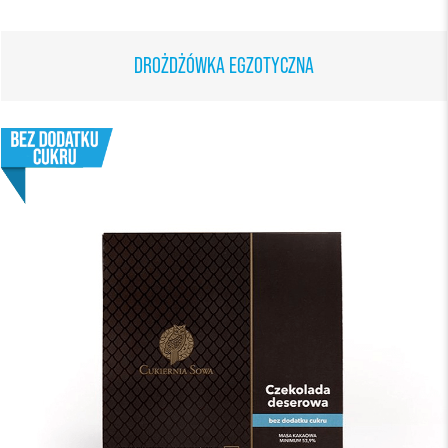
DROŻDŻÓWKA EGZOTYCZNA