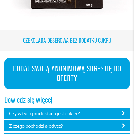
CZEKOLADA DESEROWA BEZ DODATKU CUKRU
DODAJ SWOJĄ ANONIMOWĄ SUGESTIĘ DO
OFERTY
Dowiedz się więcej
Czy w tych produktach jest cukier?
Z czego pochodzi słodycz?