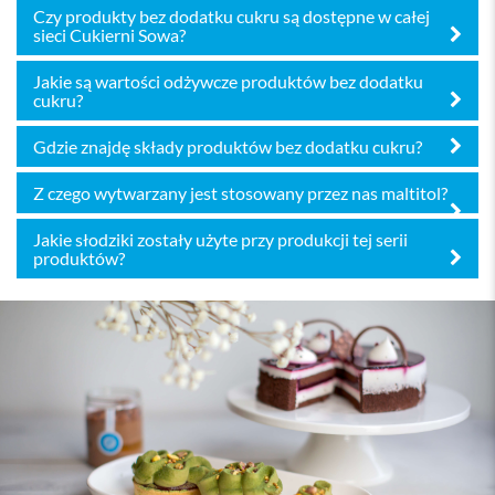
Czy produkty bez dodatku cukru są dostępne w całej
sieci Cukierni Sowa?
Jakie są wartości odżywcze produktów bez dodatku
cukru?
Gdzie znajdę składy produktów bez dodatku cukru?
Z czego wytwarzany jest stosowany przez nas maltitol?
Jakie słodziki zostały użyte przy produkcji tej serii
produktów?