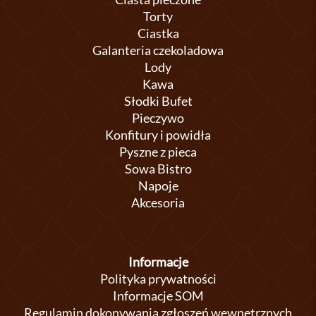
Torty
Ciastka
Galanteria czekoladowa
Lody
Kawa
Słodki Bufet
Pieczywo
Konfitury i powidła
Pyszne z pieca
Sowa Bistro
Napoje
Akcesoria
Informacje
Polityka prywatności
Informacje SOM
Regulamin dokonywania zgłoszeń wewnętrznych