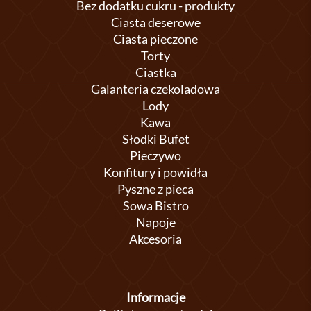
Bez dodatku cukru - produkty
Ciasta deserowe
Ciasta pieczone
Torty
Ciastka
Galanteria czekoladowa
Lody
Kawa
Słodki Bufet
Pieczywo
Konfitury i powidła
Pyszne z pieca
Sowa Bistro
Napoje
Akcesoria
Informacje