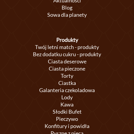
Aktualności
Blog
Sowa dla planety
Produkty
Twój letni match - produkty
Bez dodatku cukru - produkty
Ciasta deserowe
Ciasta pieczone
Torty
Ciastka
Galanteria czekoladowa
Lody
Kawa
Słodki Bufet
Pieczywo
Konfitury i powidła
Pyszne z pieca