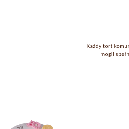
Każdy tort komun
mogli speł