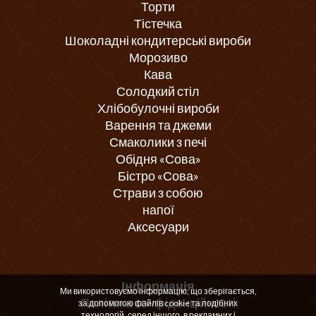
Торти
Тістечка
Шоколадні кондитерські вироби
Морозиво
Кава
Солодкий стіл
Хлібобулочні вироби
Варення та джеми
Смаколики з печі
Обідня «Сова»
Бістро «Сова»
Страви з собою
напої
Аксесуари
Інформація
Ми використовуємо інформацію, що зберігається,
Політика конфіденційності
за допомогою файлів cookie та подібних
технологій, серед іншого, в рекламних і