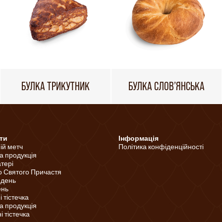
БУЛКА ТРИКУТНИК
БУЛКА СЛОВ’ЯНСЬКА
ти
Інформація
ній метч
Політика конфіденційності
а продукція
тері
о Святого Причастя
 день
ень
 тістечка
а продукція
 тістечка