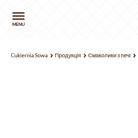
Cukiernia Sowa
Продукція
Смаколики з печі