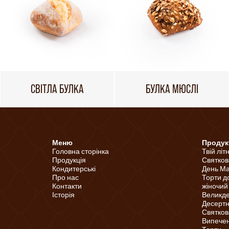
СВІТЛА БУЛКА
БУЛКА МЮСЛІ
Меню
Продук
Головна сторінка
Твій літ
Продукція
Святков
Кондитерські
День Ма
Про нас
Торти д
Контакти
жіночий
Історія
Великд
Десертні
Святков
Випечені