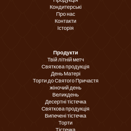
Кондитерські
Про нас
Контакти
Історія
Продукти
Твій літній метч
Святкова продукція
День Матері
Торти до Святого Причастя
жіночий день
Великдень
Десертні тістечка
Святкова продукція
Випечені тістечка
Торти
Тістечка