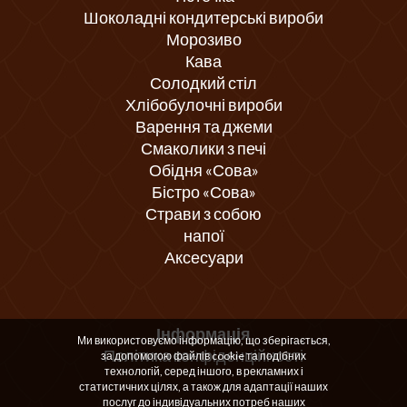
Шоколадні кондитерські вироби
Морозиво
Кава
Солодкий стіл
Хлібобулочні вироби
Варення та джеми
Смаколики з печі
Обідня «Сова»
Бістро «Сова»
Страви з собою
напої
Аксесуари
Інформація
Ми використовуємо інформацію, що зберігається,
Політика конфіденційності
за допомогою файлів cookie та подібних
технологій, серед іншого, в рекламних і
статистичних цілях, а також для адаптації наших
послуг до індивідуальних потреб наших