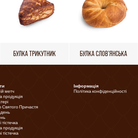
БУЛКА ТРИКУТНИК
БУЛКА СЛОВ’ЯНСЬКА
ти
Інформація
ній метч
Політика конфіденційності
а продукція
тері
о Святого Причастя
 день
ень
 тістечка
а продукція
 тістечка