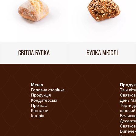
СВІТЛА БУЛКА
БУЛКА МЮСЛІ
Меню
Продук
Головна сторінка
Твій літ
Продукція
Святков
Кондитерські
День Ма
Про нас
Торти д
Контакти
жіночий
Історія
Великд
Десертні
Святков
Випечені