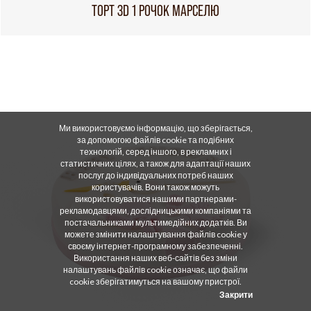
ТОРТ 3D 1 РОЧОК МАРСЕЛЮ
Ми використовуємо інформацію, що зберігається,
за допомогою файлів cookie та подібних
технологій, серед іншого, в рекламних і
статистичних цілях, а також для адаптації наших
послуг до індивідуальних потреб наших
користувачів. Вони також можуть
використовуватися нашими партнерами-
рекламодавцями, дослідницькими компаніями та
постачальниками мультимедійних додатків. Ви
можете змінити налаштування файлів cookie у
своєму інтернет-програмному забезпеченні.
Використання наших веб-сайтів без зміни
налаштувань файлів cookie означає, що файли
cookie зберігатимуться на вашому пристрої.
Закрити