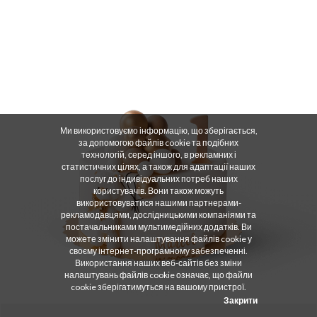
Ми використовуємо інформацію, що зберігається,
за допомогою файлів cookie та подібних
технологій, серед іншого, в рекламних і
статистичних цілях, а також для адаптації наших
послуг до індивідуальних потреб наших
користувачів. Вони також можуть
використовуватися нашими партнерами-
рекламодавцями, дослідницькими компаніями та
постачальниками мультимедійних додатків. Ви
можете змінити налаштування файлів cookie у
своєму інтернет-програмному забезпеченні.
Використання наших веб-сайтів без зміни
налаштувань файлів cookie означає, що файли
cookie зберігатимуться на вашому пристрої.
Закрити