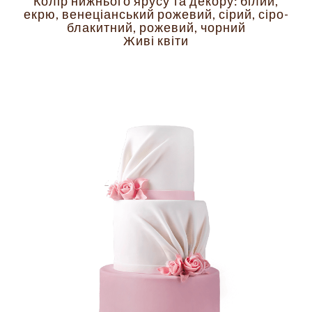
Колір нижнього ярусу та декору: білий,
екрю, венеціанський рожевий, сірий, сіро-
блакитний, рожевий, чорний
Живі квіти