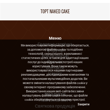
ТОРТ NAKED CAKE
Меню
Головна сторінка
Ми використовуємо інформацію, що зберігається,
Продукція
за допомогою файлів cookie та подібних
технологій, серед іншого, в рекламних і
Кондитерські
статистичних цілях, а також для адаптації наших
Про нас
послуг до індивідуальних потреб наших
користувачів. Вони також можуть
Контакти
використовуватися нашими партнерами-
Історія
рекламодавцями, дослідницькими компаніями та
постачальниками мультимедійних додатків. Ви
можете змінити налаштування файлів cookie у
своєму інтернет-програмному забезпеченні.
Використання наших веб-сайтів без зміни
Продукти
налаштувань файлів cookie означає, що файли
Твій літній метч
cookie зберігатимуться на вашому пристрої.
Закрити
Святкова продукція