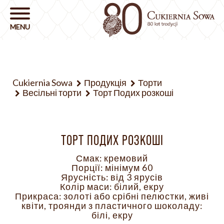
Cukiernia Sowa
Продукція
Торти
Весільні торти
Торт Подих розкоші
ТОРТ ПОДИХ РОЗКОШІ
Смак: кремовий
Порції: мінімум 60
Ярусність: від 3 ярусів
Колір маси: білий, екру
Прикраса: золоті або срібні пелюстки, живі
квіти, троянди з пластичного шоколаду:
білі, екру