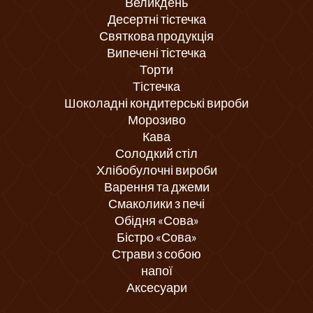
Великдень
Десертні тістечка
Святкова продукція
Випечені тістечка
Торти
Тістечка
Шоколадні кондитерські вироби
Морозиво
Кава
Солодкий стіл
Хлібобулочні вироби
Варення та джеми
Смаколики з печі
Обідня «Сова»
Бістро «Сова»
Страви з собою
напої
Аксесуари