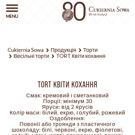
Cukiernia Sowa
Продукція
Торти
Весільні торти
TORT Квіти кохання
TORT КВІТИ КОХАННЯ
Смак: кремовий і сметанковий
Порції: мінімум 30
Яруси: від 2 ярусів
Колір маси: білий, екрю, голубий, рожевий
Оздоблення:
Повонії або троянди з пластичного
шоколаду: білі, червоні, екрю, фіолетові,