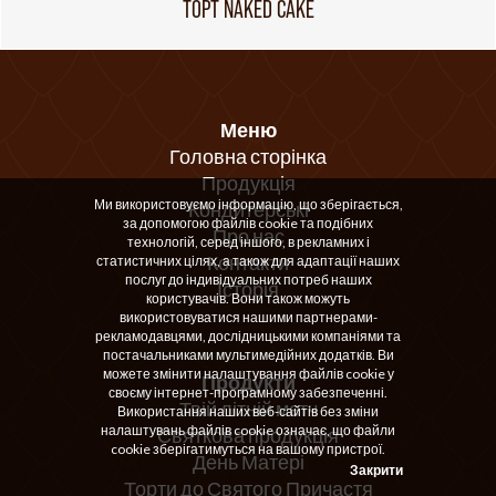
ТОРТ NAKED CAKE
Меню
Головна сторінка
Продукція
Ми використовуємо інформацію, що зберігається,
Кондитерські
за допомогою файлів cookie та подібних
Про нас
технологій, серед іншого, в рекламних і
Контакти
статистичних цілях, а також для адаптації наших
послуг до індивідуальних потреб наших
Історія
користувачів. Вони також можуть
використовуватися нашими партнерами-
рекламодавцями, дослідницькими компаніями та
постачальниками мультимедійних додатків. Ви
можете змінити налаштування файлів cookie у
Продукти
своєму інтернет-програмному забезпеченні.
Твій літній метч
Використання наших веб-сайтів без зміни
налаштувань файлів cookie означає, що файли
Святкова продукція
cookie зберігатимуться на вашому пристрої.
День Матері
Закрити
Торти до Святого Причастя