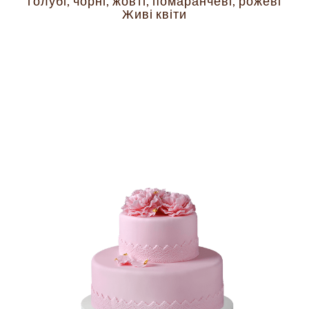
голубі, чорні, жовті, помаранчеві, рожеві
Живі квіти