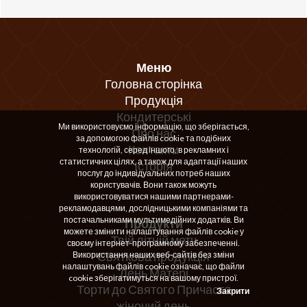
Меню
Головна сторінка
Продукція
Кондитерські
Ми використовуємо інформацію, що зберігається,
Про нас
за допомогою файлів cookie та подібних
Контакти
технологій, серед іншого, в рекламних і
статистичних цілях, а також для адаптації наших
Історія
послуг до індивідуальних потреб наших
користувачів. Вони також можуть
використовуватися нашими партнерами-
рекламодавцями, дослідницькими компаніями та
постачальниками мультимедійних додатків. Ви
Продукти
можете змінити налаштування файлів cookie у
Твій літній метч
своєму інтернет-програмному забезпеченні.
Святкова продукція
Використання наших веб-сайтів без зміни
налаштувань файлів cookie означає, що файли
День Матері
cookie зберігатимуться на вашому пристрої.
Торти до Святого Причастя
Закрити
жіночий день