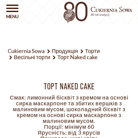
Cukiernia Sowa
Продукція
Торти
Весільні торти
Торт Naked cake
ТОРТ NAKED CAKE
Смак: лимонний бісквіт з кремом на основі
сирка маскарпоне та збитих вершків з
малиновим мусом, шоколадний бісквіт з
кремом на основі сирка маскарпоне з
малиновим мусом.
Порції: мінімум 60
Ярусність: від 3 ярусів