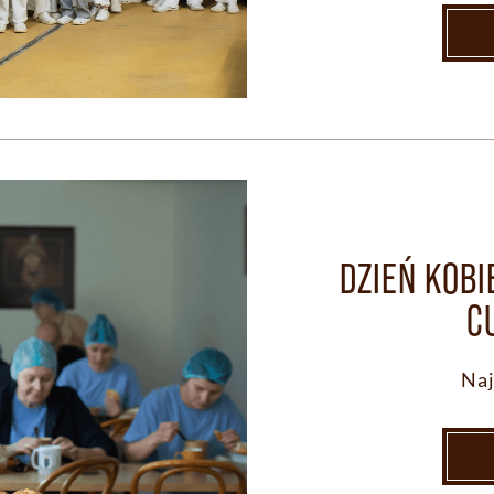
DZIEŃ KOBI
C
Naj