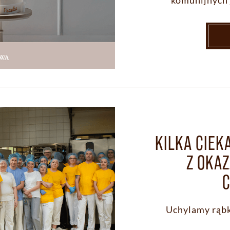
komunijnych 
KILKA CIE
Z OKAZ
Uchylamy rąbk