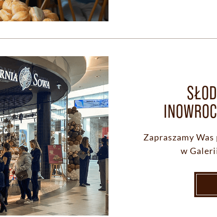
SŁOD
INOWROC
Zapraszamy Was 
w Galeri