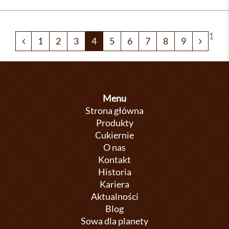
1
1
2
3
4
5
6
7
8
9
Menu
Strona główna
Produkty
Cukiernie
O nas
Kontakt
Historia
Kariera
Aktualności
Blog
Sowa dla planety