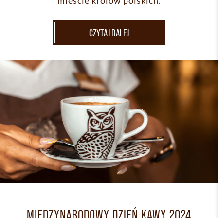
mieście królów polskich.
CZYTAJ DALEJ
MIĘDZYNARODOWY DZIEŃ KAWY 2024