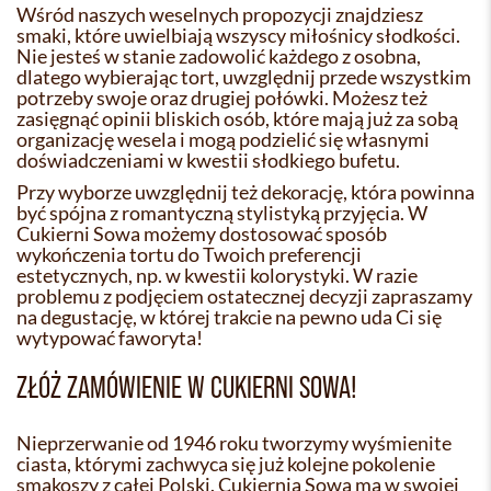
Wśród naszych weselnych propozycji znajdziesz
smaki, które uwielbiają wszyscy miłośnicy słodkości.
Nie jesteś w stanie zadowolić każdego z osobna,
dlatego wybierając tort, uwzględnij przede wszystkim
potrzeby swoje oraz drugiej połówki. Możesz też
zasięgnąć opinii bliskich osób, które mają już za sobą
organizację wesela i mogą podzielić się własnymi
doświadczeniami w kwestii słodkiego bufetu.
Przy wyborze uwzględnij też dekorację, która powinna
być spójna z romantyczną stylistyką przyjęcia. W
Cukierni Sowa możemy dostosować sposób
wykończenia tortu do Twoich preferencji
estetycznych, np. w kwestii kolorystyki. W razie
problemu z podjęciem ostatecznej decyzji zapraszamy
na degustację, w której trakcie na pewno uda Ci się
wytypować faworyta!
ZŁÓŻ ZAMÓWIENIE W CUKIERNI SOWA!
Nieprzerwanie od 1946 roku tworzymy wyśmienite
ciasta, którymi zachwyca się już kolejne pokolenie
smakoszy z całej Polski. Cukiernia Sowa ma w swojej