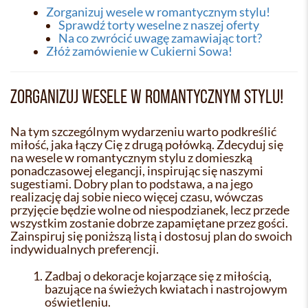
Zorganizuj wesele w romantycznym stylu!
Sprawdź torty weselne z naszej oferty
Na co zwrócić uwagę zamawiając tort?
Złóż zamówienie w Cukierni Sowa!
ZORGANIZUJ WESELE W ROMANTYCZNYM STYLU!
Na tym szczególnym wydarzeniu warto podkreślić
miłość, jaka łączy Cię z drugą połówką. Zdecyduj się
na wesele w romantycznym stylu z domieszką
ponadczasowej elegancji, inspirując się naszymi
sugestiami. Dobry plan to podstawa, a na jego
realizację daj sobie nieco więcej czasu, wówczas
przyjęcie będzie wolne od niespodzianek, lecz przede
wszystkim zostanie dobrze zapamiętane przez gości.
Zainspiruj się poniższą listą i dostosuj plan do swoich
indywidualnych preferencji.
Zadbaj o dekoracje kojarzące się z miłością,
bazujące na świeżych kwiatach i nastrojowym
oświetleniu.