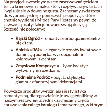
Na przyjęciu weselnym warto zaserwować gościom
tort o kremowym smaku, który rozpływa się w ustach
i wpisuje się w dowolne gusta. Zachęcamy zwłaszcza
do wybrania jednej z poniższych propozycji, które
chętnie wybierają Młode Pary i jesteśmy pewni, że
zawsze są usatysfakcjonowane swoją decyzją.
Szczególnie polecamy:
Rajski Ogród
– romantyczne połączenie bieli z
błękitem,
Anielska Róża
– eleganckie ozdoby kwiatowe z
dominacją białej barwy i opcjonalnie
kolorowymi akcentami,
Zmysłowa Kompozycja
– żywe kwiaty z
wytwornymi rozetkami,
Podniebna Podróż
– bogata stylistyka
glamour z fantazyjnymi dekoracjami.
Powyższe produkty wyróżniają się stylistyką
romantyczną, dlatego właśnie je uwzględniliśmy w
naszym zestawieniu. Jednak zachęcamy Cię do
sprawdzenia całego katalogu tematycznego, w którym