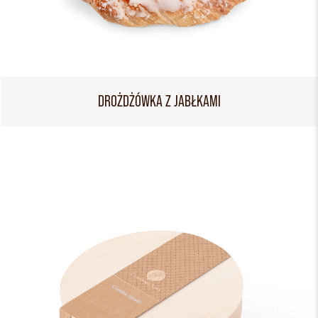
DROŻDŻÓWKA Z JABŁKAMI