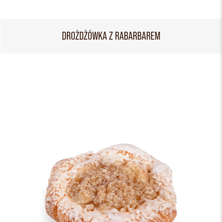
DROŻDŻÓWKA Z RABARBAREM