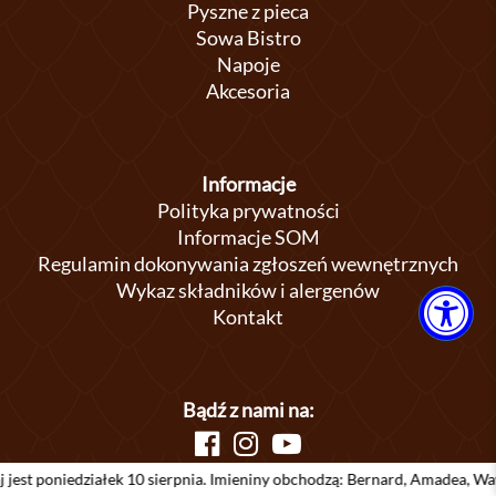
Pyszne z pieca
Sowa Bistro
Napoje
Akcesoria
Informacje
Polityka prywatności
Informacje SOM
Regulamin dokonywania zgłoszeń wewnętrznych
Wykaz składników i alergenów
Kontakt
Bądź z nami na:
ałek 10 sierpnia. Imieniny obchodzą: Bernard, Amadea, Wawrzyniec, Wier
Copyright 2026 by Cukiernia Sowa. All rights reserved.