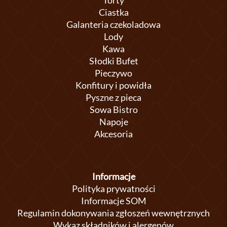
Torty
Ciastka
Galanteria czekoladowa
Lody
Kawa
Słodki Bufet
Pieczywo
Konfitury i powidła
Pyszne z pieca
Sowa Bistro
Napoje
Akcesoria
Informacje
Polityka prywatności
Informacje SOM
Regulamin dokonywania zgłoszeń wewnętrznych
Wykaz składników i alergenów