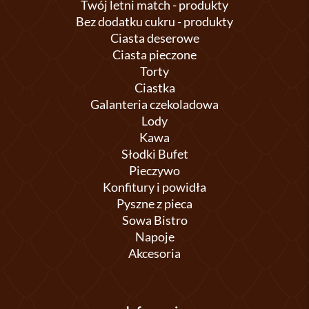
Twój letni match - produkty
Bez dodatku cukru - produkty
Ciasta deserowe
Ciasta pieczone
Torty
Ciastka
Galanteria czekoladowa
Lody
Kawa
Słodki Bufet
Pieczywo
Konfitury i powidła
Pyszne z pieca
Sowa Bistro
Napoje
Akcesoria