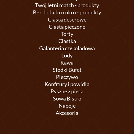
Twój letni match - produkty
Bez dodatku cukru - produkty
Ciasta deserowe
Ciasta pieczone
Torty
Ciastka
Galanteria czekoladowa
Lody
Kawa
Słodki Bufet
Pieczywo
Konfitury i powidła
Pyszne z pieca
Sowa Bistro
Napoje
Akcesoria