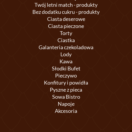
Twój letni match - produkty
Bez dodatku cukru - produkty
Ciasta deserowe
Ciasta pieczone
Torty
Ciastka
Galanteria czekoladowa
Lody
Kawa
Słodki Bufet
Pieczywo
Konfitury i powidła
Pyszne z pieca
Sowa Bistro
Napoje
Akcesoria