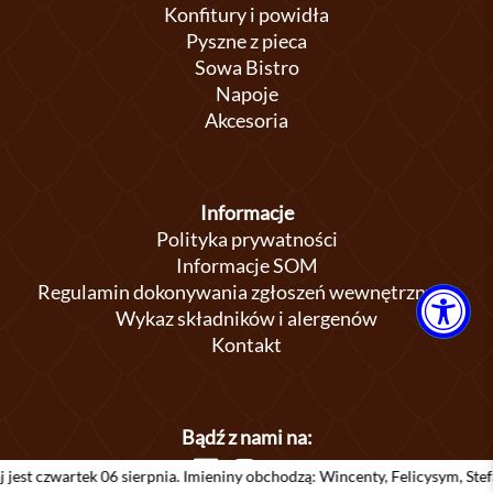
Konfitury i powidła
Pyszne z pieca
Sowa Bistro
Napoje
Akcesoria
Informacje
Polityka prywatności
Informacje SOM
Regulamin dokonywania zgłoszeń wewnętrznych
Wykaz składników i alergenów
Kontakt
Bądź z nami na:
 06 sierpnia. Imieniny obchodzą: Wincenty, Felicysym, Stefan, Jakub, Jan