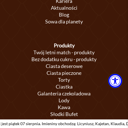
Kariera
Aktualności
Blog
Sowa dla planety
Produkty
Twój letni match - produkty
Bez dodatku cukru - produkty
Ciasta deserowe
Ciasta pieczone
Torty
Ciastka
Galanteria czekoladowa
Lody
Kawa
Słodki Bufet
Pieczywo
7 sierpnia. Imieniny obchodzą: Licyniusz, Kajetan, Klaudia, Dobiemir, Dor
Konfitury i powidła