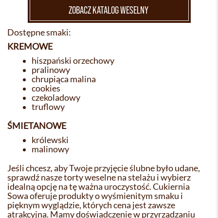
ZOBACZ KATALOG WESELNY
Dostępne smaki:
KREMOWE
hiszpański orzechowy
pralinowy
chrupiąca malina
cookies
czekoladowy
truflowy
ŚMIETANOWE
królewski
malinowy
Jeśli chcesz, aby Twoje przyjęcie ślubne było udane,
sprawdź nasze torty weselne na stelażu i wybierz
idealną opcję na tę ważna uroczystość. Cukiernia
Sowa oferuje produkty o wyśmienitym smaku i
pięknym wyglądzie, których cena jest zawsze
atrakcyjna. Mamy doświadczenie w przyrządzaniu