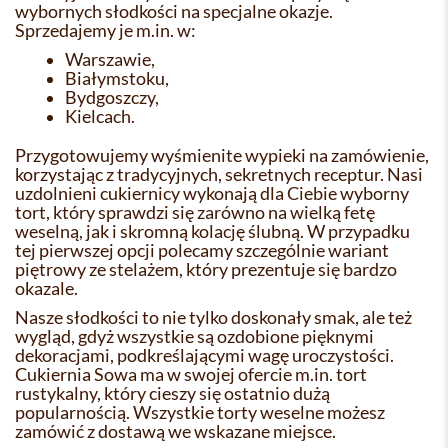
wybornych słodkości na specjalne okazje.
Sprzedajemy je m.in. w:
Warszawie,
Białymstoku,
Bydgoszczy,
Kielcach.
Przygotowujemy wyśmienite wypieki na zamówienie,
korzystając z tradycyjnych, sekretnych receptur. Nasi
uzdolnieni cukiernicy wykonają dla Ciebie wyborny
tort, który sprawdzi się zarówno na wielką fetę
weselną, jak i skromną kolację ślubną. W przypadku
tej pierwszej opcji polecamy szczególnie wariant
piętrowy ze stelażem, który prezentuje się bardzo
okazale.
Nasze słodkości to nie tylko doskonały smak, ale też
wygląd, gdyż wszystkie są ozdobione pięknymi
dekoracjami, podkreślającymi wagę uroczystości.
Cukiernia Sowa ma w swojej ofercie m.in. tort
rustykalny, który cieszy się ostatnio dużą
popularnością. Wszystkie torty weselne możesz
zamówić z dostawą we wskazane miejsce.