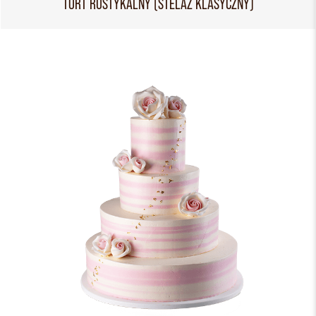
TORT RUSTYKALNY (STELAŻ KLASYCZNY)