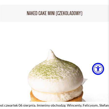
NAKED CAKE MINI (CZEKOLADOWY)
 sierpnia. Imieniny obchodzą: Wincenty, Felicysym, Stefan, Jakub, January