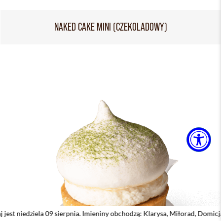
NAKED CAKE MINI (CZEKOLADOWY)
a 09 sierpnia. Imieniny obchodzą: Klarysa, Miłorad, Domicjan, Domicjana