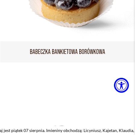
BABECZKA BANKIETOWA BORÓWKOWA
erpnia. Imieniny obchodzą: Licyniusz, Kajetan, Klaudia, Dobiemir, Dorota,