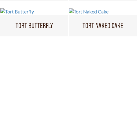
TORT BUTTERFLY
TORT NAKED CAKE
y
Informacje
ni match - produkty
Polityka prywatności
tku cukru - produkty
Informacje SOM
deserowe
Regulamin dokonywania zgłoszeń
ieczone
wewnętrznych
Wykaz składników i alergenów
Kontakt
ria czekoladowa
ufet
o
y i powidła
 pieca