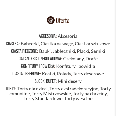
Oferta
AKCESORIA
:
Akcesoria
CIASTKA
:
Babeczki
,
Ciastka na wagę
,
Ciastka sztukowe
CIASTA PIECZONE
:
Babki
,
Jabłeczniki
,
Placki
,
Serniki
GALANTERIA CZEKOLADOWA
:
Czekolady
,
Draże
KONFITURY I POWIDŁA
:
Konfitury i powidła
CIASTA DESEROWE
:
Kostki
,
Rolady
,
Tarty deserowe
SŁODKI BUFET
:
Mini desery
TORTY
:
Torty dla dzieci
,
Torty ekstradekoracyjne
,
Torty
komunijne
,
Torty Mistrzowskie
,
Torty na chrzciny
,
Torty Standardowe
,
Torty weselne