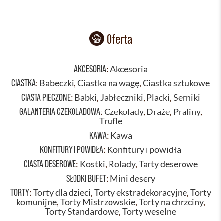
Oferta
AKCESORIA
:
Akcesoria
CIASTKA
:
Babeczki
,
Ciastka na wagę
,
Ciastka sztukowe
CIASTA PIECZONE
:
Babki
,
Jabłeczniki
,
Placki
,
Serniki
GALANTERIA CZEKOLADOWA
:
Czekolady
,
Draże
,
Praliny
,
Trufle
KAWA
:
Kawa
KONFITURY I POWIDŁA
:
Konfitury i powidła
CIASTA DESEROWE
:
Kostki
,
Rolady
,
Tarty deserowe
SŁODKI BUFET
:
Mini desery
TORTY
:
Torty dla dzieci
,
Torty ekstradekoracyjne
,
Torty
komunijne
,
Torty Mistrzowskie
,
Torty na chrzciny
,
Torty Standardowe
,
Torty weselne