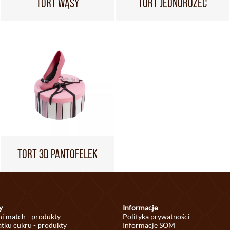
TORT WĄSY
TORT JEDNOROŻEC
TORT 3D PANTOFELEK
y
Informacje
ni match - produkty
Polityka prywatności
tku cukru - produkty
Informacje SOM