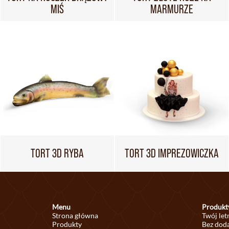
MIŚ
MARMURZE
TORT 3D RYBA
TORT 3D IMPREZOWICZKA
Menu
Produkt
Strona główna
Twój let
Produkty
Bez doda